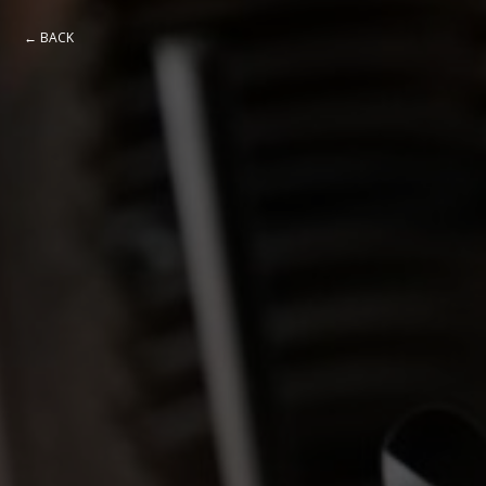
← BACK